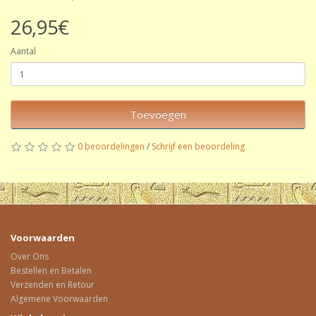
26,95€
Aantal
Toevoegen
0 beoordelingen
/
Schrijf een beoordeling
Voorwaarden
Over Ons
Bestellen en Betalen
Verzenden en Retour
Algemene Voorwaarden