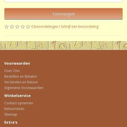
Toevoegen
0 beoordelingen
/
Schrijf een beoordeling
Voorwaarden
Over Ons
Bestellen en Betalen
Verzenden en Retour
Algemene Voorwaarden
Winkelservice
Contact opnemen
Retourneren
Sitemap
Extra's