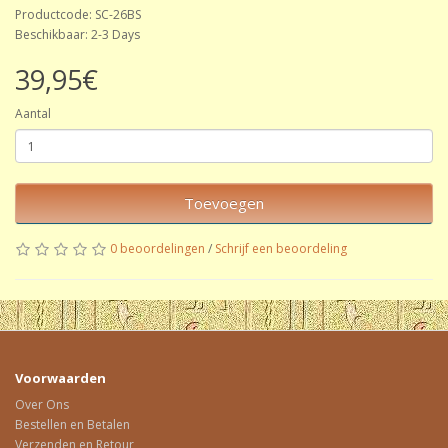
Productcode: SC-26BS
Beschikbaar: 2-3 Days
39,95€
Aantal
Toevoegen
0 beoordelingen
/
Schrijf een beoordeling
Voorwaarden
Over Ons
Bestellen en Betalen
Verzenden en Retour