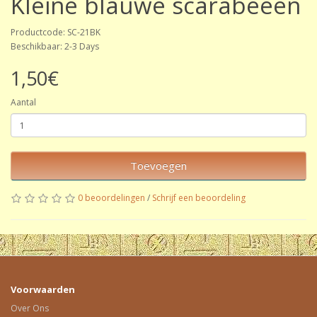
Kleine blauwe scarabeeën
Productcode: SC-21BK
Beschikbaar: 2-3 Days
1,50€
Aantal
Toevoegen
0 beoordelingen
/
Schrijf een beoordeling
Voorwaarden
Over Ons