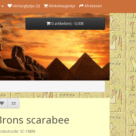
Verlanglijstje (0)
Winkelwagentje
Afrekenen
0 artikel(en) - 0,00€
Brons scarabee
oductcode: SC-18BM