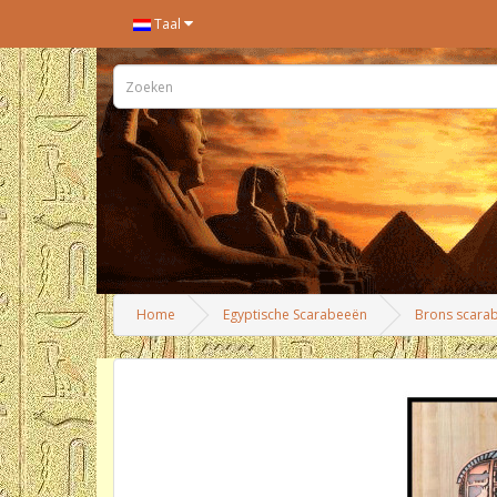
Taal
Home
Egyptische Scarabeeën
Brons scara