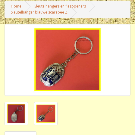
Home
Sleutelhangers en flesopeners
Sleutelhanger blauwe scarabee Z