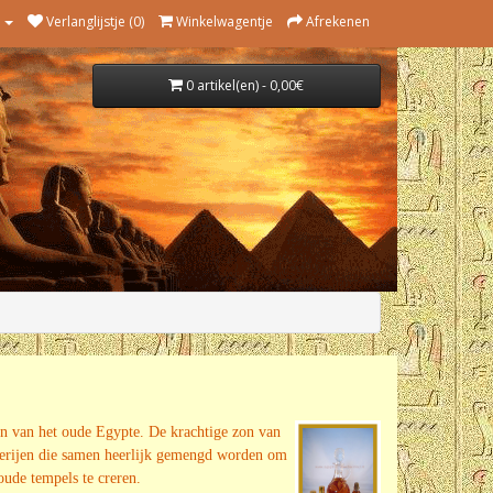
Verlanglijstje (0)
Winkelwagentje
Afrekenen
0 artikel(en) - 0,00€
en van het oude Egypte. De krachtige zon van
cerijen die samen heerlijk gemengd worden om
ude tempels te creren.