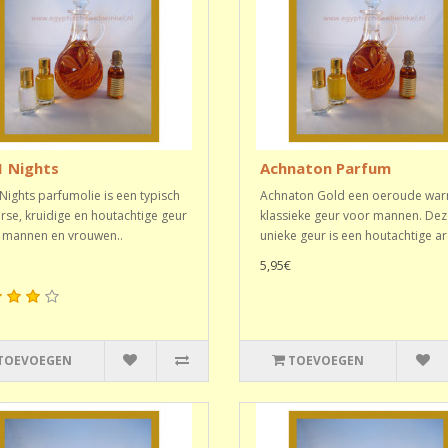
1 Nights
Achnaton Parfum
Nights parfumolie is een typisch
Achnaton Gold een oeroude wa
rse, kruidige en houtachtige geur
klassieke geur voor mannen. Dez
 mannen en vrouwen..
unieke geur is een houtachtige ar
5,95€
TOEVOEGEN
TOEVOEGEN