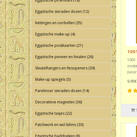
Egyptische piramides (18)
Egyptische sieraden dozen (12)
Kettingen en oorbellen (35)
Egyptische make-up (4)
Egyptische postkaarten (21)
100
Egyptische pennen en linialen (26)
1001 
ooste
Sleutelhangers en flesopeners (39)
(voor
Make-up spiegels (5)
9,95€
Parelmoer sieraden dozen (14)
Decoratieve magneten (36)
Egyptische tasjes (22)
Patchwork en wol kilims (30)
Egyptische baddoeken (8)