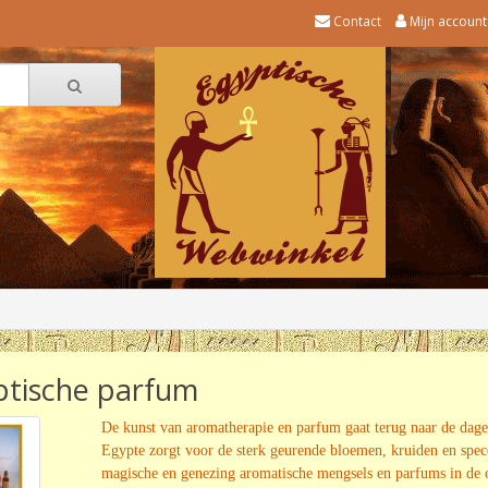
Contact
Mijn account
ptische parfum
De kunst van aromatherapie en parfum gaat terug naar de dag
Egypte zorgt voor de sterk geurende bloemen, kruiden en spe
magische en genezing aromatische mengsels en parfums in de o