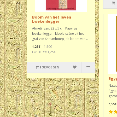
Boom van het leven
boekenlegger
Afmetingen: 22 x 5 cm Papyrus
boekenlegger Mooie scène uit het
graf van Khnumhotep, de boom van ..
1,25€
1,50€
Excl. BTW: 1,25€
TOEVOEGEN
Egy
Natuu
Egypt
gecon
5,95€