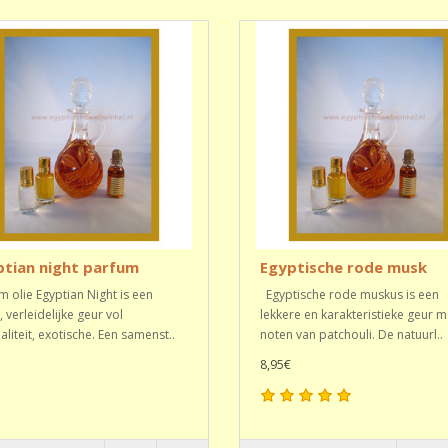
ptian night parfum
Egyptische rode musk
m olie Egyptian Night is een
Egyptische rode muskus is een
 verleidelijke geur vol
lekkere en karakteristieke geur m
aliteit, exotische. Een samenst..
noten van patchouli. De natuurl..
8,95€