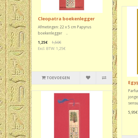
Cleopatra boekenlegger
Afmetingen: 22 x 5 cm Papyrus
boekenlegger ..
1,25€
1,50€
Excl. BTW: 1,25€
TOEVOEGEN
Egy
Parfu
jonge,
sensu
5,95€