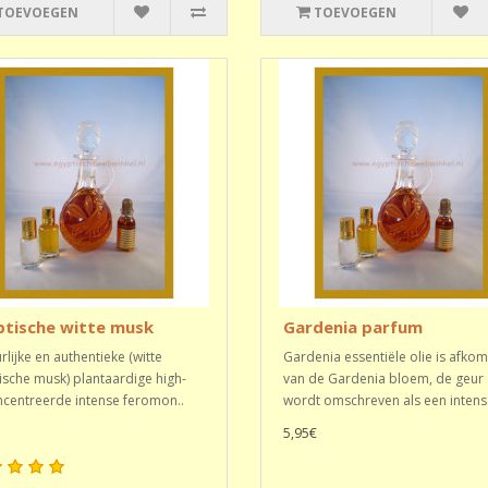
TOEVOEGEN
TOEVOEGEN
ptische witte musk
Gardenia parfum
rlijke en authentieke (witte
Gardenia essentiële olie is afkom
ische musk) plantaardige high-
van de Gardenia bloem, de geur
centreerde intense feromon..
wordt omschreven als een intens.
5,95€