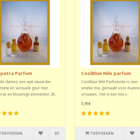
opatra Parfum
CoolBlue Nile parfum
de dames, een wat zwaarder,
Coolblue Nile Parfumolie is zeer
 zoete en sensuele geur met
unieke mix, gemaakt voor manne
rse en bloemige elementen. Bl..
vrouwen. Het is een mix v..
5,95€
TOEVOEGEN
TOEVOEGEN