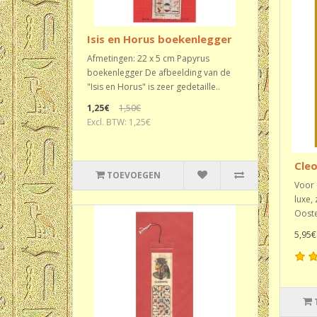
Isis en Horus boekenlegger
Afmetingen: 22 x 5 cm Papyrus
boekenlegger De afbeelding van de
"Isis en Horus" is zeer gedetaille..
1,25€
1,50€
Excl. BTW: 1,25€
Cle
TOEVOEGEN
Voor 
luxe,
Ooste
5,95€